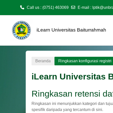
Call us
: (0751) 463069
E-mail
:
lptik@unbra
Lewati ke konten utama
iLearn Universitas Baiturrahmah
Beranda
Ringkasan konfigurasi registri
iLearn Universitas 
Ringkasan retensi da
Ringkasan ini menunjukkan kategori dan tuju
spesifik daripada yang tercantum di sini.