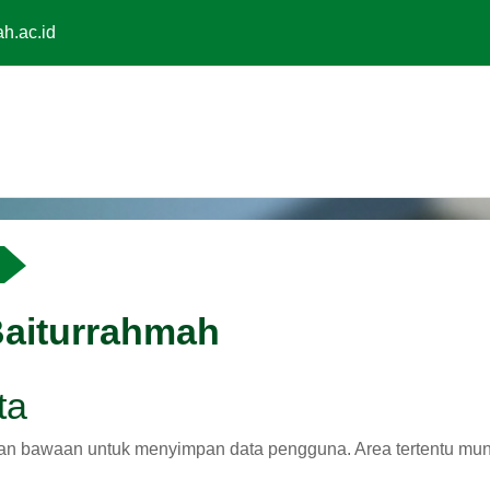
h.ac.id
Baiturrahmah
ta
an bawaan untuk menyimpan data pengguna. Area tertentu mungk